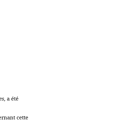
es
, a été
ernant cette